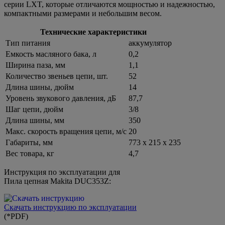
серии LXT, которые отличаются мощностью и надежностью,
компактными размерами и небольшим весом.
Технические характеристики
Тип питания
аккумулятор
Емкость масляного бака, л
0,2
Ширина паза, мм
1,1
Количество звеньев цепи, шт.
52
Длина шины, дюйм
14
Уровень звукового давления, дБ
87,7
Шаг цепи, дюйм
3/8
Длина шины, мм
350
Макс. скорость вращения цепи, м/с
20
Габариты, мм
773 х 215 х 235
Вес товара, кг
4,7
Инструкция по эксплуатации для
Пила цепная Makita DUC353Z:
Скачать инструкцию по эксплуатации
(*PDF)