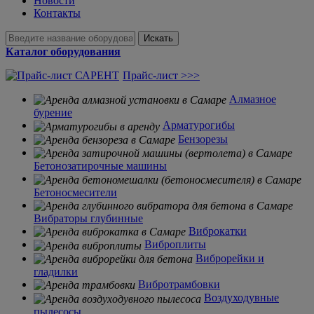
Новости
Контакты
Искать
Каталог оборудования
Прайс-лист >>>
Алмазное
бурение
Арматурогибы
Бензорезы
Бетонозатирочные машины
Бетоносмесители
Вибраторы глубинные
Виброкатки
Виброплиты
Виброрейки и
гладилки
Вибротрамбовки
Воздуходувные
пылесосы