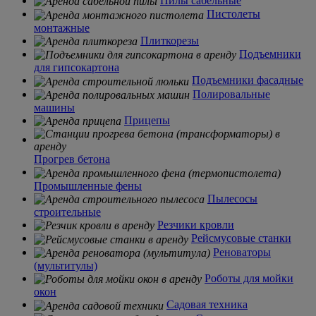
Пилы сабельные
Пистолеты
монтажные
Плиткорезы
Подъемники
для гипсокартона
Подъемники фасадные
Полировальные
машины
Прицепы
Прогрев бетона
Промышленные фены
Пылесосы
строительные
Резчики кровли
Рейсмусовые станки
Реноваторы
(мультитулы)
Роботы для мойки
окон
Садовая техника