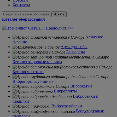
Новости
Контакты
Искать
Каталог оборудования
Прайс-лист >>>
Алмазное
бурение
Арматурогибы
Бензорезы
Бетонозатирочные машины
Бетоносмесители
Вибраторы глубинные
Виброкатки
Виброплиты
Виброрейки и
гладилки
Вибротрамбовки
Воздуходувные
пылесосы