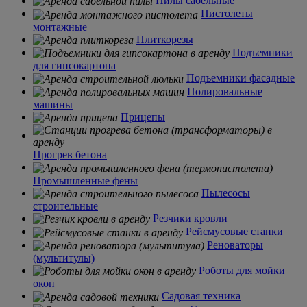
Пилы сабельные
Пистолеты
монтажные
Плиткорезы
Подъемники
для гипсокартона
Подъемники фасадные
Полировальные
машины
Прицепы
Прогрев бетона
Промышленные фены
Пылесосы
строительные
Резчики кровли
Рейсмусовые станки
Реноваторы
(мультитулы)
Роботы для мойки
окон
Садовая техника