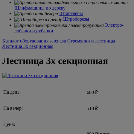
Шлифмашины по дереву
Штабелеры
Штроборезы
Электро-
лобзики и рубанки
Каталог оборудования sarent.su
Стремянки и лестницы
Лестница 3х секционная
Лестница 3х секционная
На день:
680 ₽
На вечер:
510 ₽
Цена: