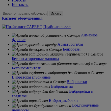
Новости
Контакты
Искать
Каталог оборудования
Прайс-лист >>>
Алмазное
бурение
Арматурогибы
Бензорезы
Бетонозатирочные машины
Бетоносмесители
Вибраторы глубинные
Виброкатки
Виброплиты
Виброрейки и
гладилки
Вибротрамбовки
Воздуходувные
пылесосы