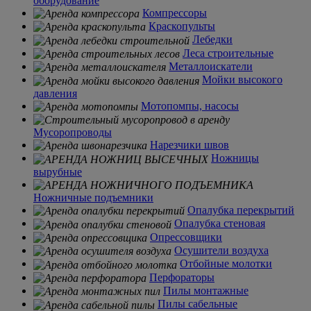
оборудование
Компрессоры
Краскопульты
Лебедки
Леса строительные
Металлоискатели
Мойки высокого
давления
Мотопомпы, насосы
Мусоропроводы
Нарезчики швов
Ножницы
вырубные
Ножничные подъемники
Опалубка перекрытий
Опалубка стеновая
Опрессовщики
Осушители воздуха
Отбойные молотки
Перфораторы
Пилы монтажные
Пилы сабельные