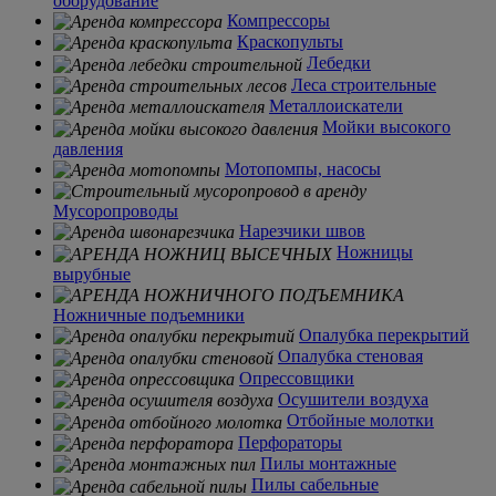
оборудование
Компрессоры
Краскопульты
Лебедки
Леса строительные
Металлоискатели
Мойки высокого
давления
Мотопомпы, насосы
Мусоропроводы
Нарезчики швов
Ножницы
вырубные
Ножничные подъемники
Опалубка перекрытий
Опалубка стеновая
Опрессовщики
Осушители воздуха
Отбойные молотки
Перфораторы
Пилы монтажные
Пилы сабельные