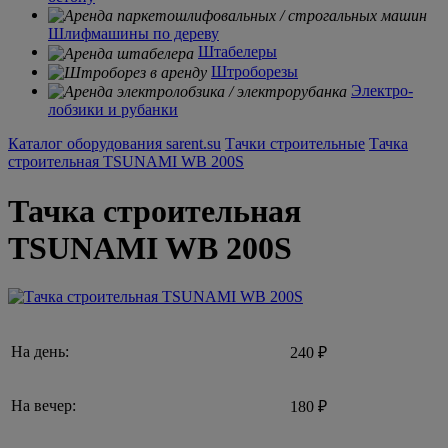
Шлифмашины по дереву
Штабелеры
Штроборезы
Электро-
лобзики и рубанки
Каталог оборудования sarent.su
Тачки строительные
Тачка
строительная TSUNAMI WB 200S
Тачка строительная
TSUNAMI WB 200S
На день:
240 ₽
На вечер:
180 ₽