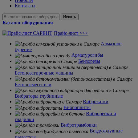
Новости
Контакты
Искать
Каталог оборудования
Прайс-лист >>>
Алмазное
бурение
Арматурогибы
Бензорезы
Бетонозатирочные машины
Бетоносмесители
Вибраторы глубинные
Виброкатки
Виброплиты
Виброрейки и
гладилки
Вибротрамбовки
Воздуходувные
пылесосы